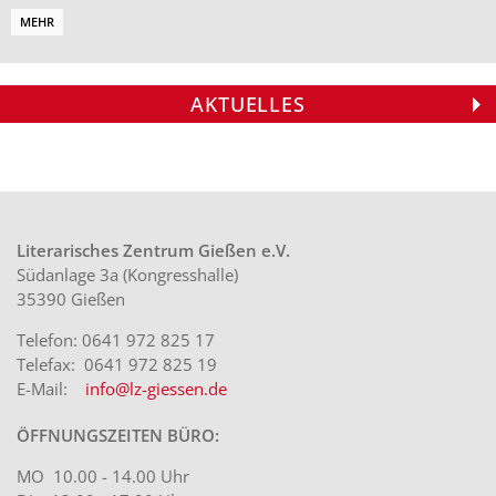
MEHR
AKTUELLES
Veranstaltungstipp: »Ja, Schnecke, ja«
Veranstaltungstipp: »Esther«
Armin Wühle liest aus seinem Roman
Verleihung des Licher Literaturpreises
Theatergruppe des Instituts für
»Mala Visión«
2026
Germanistik
Am Samstag, den 15. August 2026, um 19
Matinee mit Preisverleihung und Lesung
Stummfilm und Live-Dialoge Donnerstag,
Uhr liest Armin Wühle aus seinem
Sonntag, 20. September 2026, 11.30 Uhr
20. August 2026, 18 Uhr Margarete-
Roman »Mala Visión«. ...
Kino Traumstern, Lich ...
Bieber-Saal, Ludwigstraße 35, Gießen
Literarisches Zentrum Gießen e.V.
Weitere Aufführung: Sams...
Südanlage 3a (Kongresshalle)
35390 Gießen
Telefon: 0641 972 825 17
Telefax: 0641 972 825 19
E-Mail:
info@lz-giessen.de
ÖFFNUNGSZEITEN BÜRO:
MO 10.00 - 14.00 Uhr