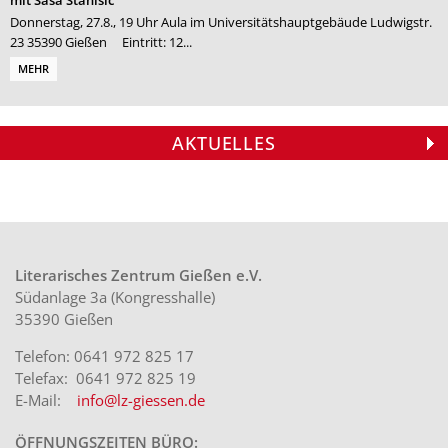
mit Saša Stanišić
Donnerstag, 27.8., 19 Uhr Aula im Universitätshauptgebäude Ludwigstr.
23 35390 Gießen Eintritt: 12...
MEHR
AKTUELLES
Veranstaltungstipp: »Ja, Schnecke, ja«
Veranstaltungstipp: »Esther«
Armin Wühle liest aus seinem Roman
Verleihung des Licher Literaturpreises
Theatergruppe des Instituts für
»Mala Visión«
2026
Germanistik
Am Samstag, den 15. August 2026, um 19
Matinee mit Preisverleihung und Lesung
Stummfilm und Live-Dialoge Donnerstag,
Uhr liest Armin Wühle aus seinem
Sonntag, 20. September 2026, 11.30 Uhr
20. August 2026, 18 Uhr Margarete-
Roman »Mala Visión«. ...
Kino Traumstern, Lich ...
Bieber-Saal, Ludwigstraße 35, Gießen
Literarisches Zentrum Gießen e.V.
Weitere Aufführung: Sams...
Südanlage 3a (Kongresshalle)
35390 Gießen
Telefon: 0641 972 825 17
Telefax: 0641 972 825 19
E-Mail:
info@lz-giessen.de
ÖFFNUNGSZEITEN BÜRO: