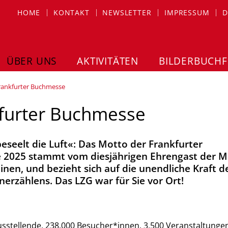
HOME
KONTAKT
NEWSLETTER
IMPRESSUM
D
ÜBER UNS
AKTIVITÄTEN
BILDERBUCHF
Frankfurter Buchmesse
kfurter Buchmesse
eseelt die Luft«: Das Motto der Frankfurter
2025 stammt vom diesjährigen Ehrengast der M
inen, und bezieht sich auf die unendliche Kraft d
nerzählens. Das LZG war für Sie vor Ort!
sstellende, 238.000 Besucher*innen, 3.500 Veranstaltungen