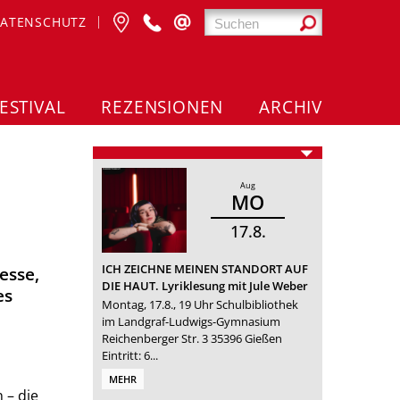
ATENSCHUTZ
ESTIVAL
REZENSIONEN
ARCHIV
Aug
MO
17
8
ICH ZEICHNE MEINEN STANDORT AUF
esse,
DIE HAUT. Lyriklesung mit Jule Weber
es
Montag, 17.8., 19 Uhr Schulbibliothek
im Landgraf-Ludwigs-Gymnasium
Reichenberger Str. 3 35396 Gießen
Eintritt: 6...
MEHR
 – die