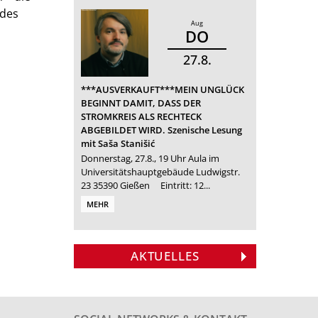
ndes
Aug
DO
27
8
***AUSVERKAUFT***MEIN UNGLÜCK
BEGINNT DAMIT, DASS DER
STROMKREIS ALS RECHTECK
ABGEBILDET WIRD. Szenische Lesung
mit Saša Stanišić
Donnerstag, 27.8., 19 Uhr Aula im
Universitätshauptgebäude Ludwigstr.
23 35390 Gießen Eintritt: 12...
MEHR
AKTUELLES
Veranstaltungstipp:
Veranstaltungstipp:
Armin Wühle liest
»Ja, Schnecke, ja«
»Esther«
aus seinem Roman
Verleihung des Licher
Theatergruppe des
»Mala Visión«
Literaturpreises 2026
Instituts für
Am Samstag, den 15.