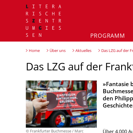
PROGRAMM
Home
Über uns
Aktuelles
Das LZG auf der 
Das LZG auf der Fran
»Fantasie b
Buchmesse 
den Philipp
Geschichte
Über 4.000 Au
© Frankfurter Buchmesse / Marc