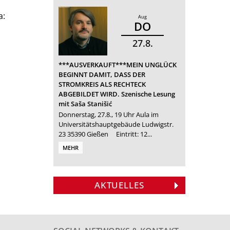
a:
Aug
DO
27
8
***AUSVERKAUFT***MEIN UNGLÜCK
BEGINNT DAMIT, DASS DER
STROMKREIS ALS RECHTECK
ABGEBILDET WIRD. Szenische Lesung
mit Saša Stanišić
Donnerstag, 27.8., 19 Uhr Aula im
Universitätshauptgebäude Ludwigstr.
23 35390 Gießen Eintritt: 12...
MEHR
AKTUELLES
Veranstaltungstipp:
Veranstaltungstipp:
Armin Wühle liest
»Ja, Schnecke, ja«
»Esther«
aus seinem Roman
Verleihung des Licher
Theatergruppe des
»Mala Visión«
Literaturpreises 2026
Instituts für
Am Samstag, den 15.