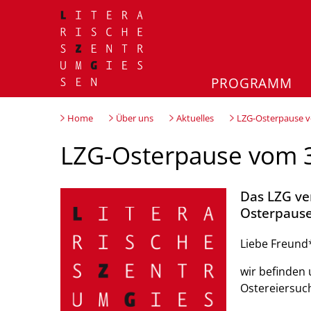
PROGRAMM
Home
Über uns
Aktuelles
LZG-Osterpause vo
LZG-Osterpause vom 3
Das LZG ve
Osterpause
Liebe Freund
wir befinden 
Ostereiersuc