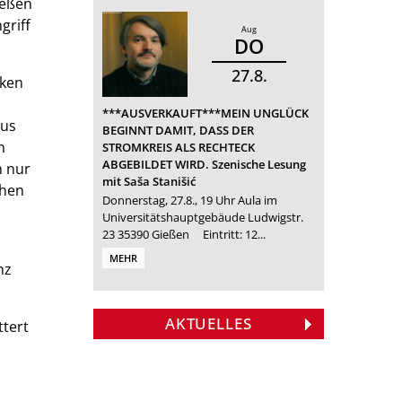
ießen
griff
Aug
DO
27
8
cken
***AUSVERKAUFT***MEIN UNGLÜCK
mus
BEGINNT DAMIT, DASS DER
n
STROMKREIS ALS RECHTECK
ABGEBILDET WIRD. Szenische Lesung
h nur
mit Saša Stanišić
ehen
Donnerstag, 27.8., 19 Uhr Aula im
Universitätshauptgebäude Ludwigstr.
23 35390 Gießen Eintritt: 12...
MEHR
nz
AKTUELLES
ttert
Veranstaltungstipp:
Veranstaltungstipp:
Armin Wühle liest
»Ja, Schnecke, ja«
»Esther«
aus seinem Roman
Verleihung des Licher
Theatergruppe des
»Mala Visión«
Literaturpreises 2026
Instituts für
Am Samstag, den 15.