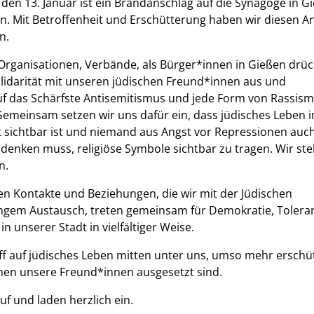
den 13. Januar ist ein Brandanschlag auf die Synagoge in G
. Mit Betroffenheit und Erschütterung haben wir diesen An
n.
 Organisationen, Verbände, als Bürger*innen in Gießen drü
olidarität mit unseren jüdischen Freund*innen aus und
auf das Schärfste Antisemitismus und jede Form von Rassis
emeinsam setzen wir uns dafür ein, dass jüdisches Leben i
t sichtbar ist und niemand aus Angst vor Repressionen auc
denken muss, religiöse Symbole sichtbar zu tragen. Wir st
n.
igen Kontakte und Beziehungen, die wir mit der Jüdischen
engem Austausch, treten gemeinsam für Demokratie, Tolera
n unserer Stadt in vielfältiger Weise.
f auf jüdisches Leben mitten unter uns, umso mehr erschü
nen unsere Freund*innen ausgesetzt sind.
f und laden herzlich ein.