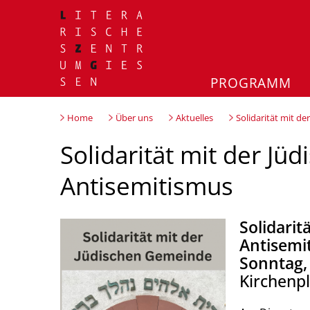
PROGRAMM
Home
Über uns
Aktuelles
Solidarität mit d
Solidarität mit der J
Antisemitismus
Solidari
Antisemi
Sonntag,
Kirchenp